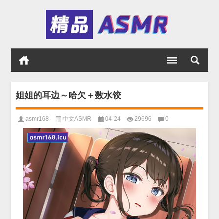
姐姐的耳边～哈欠＋数水饺
asmr168
中文ASMR
04-24
29696
0