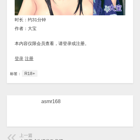
时长：约31分钟
作者：大宝
本内容仅限会员查看，请登录或注册。
登录
注册
R18+
标签：
asmr168
上一篇