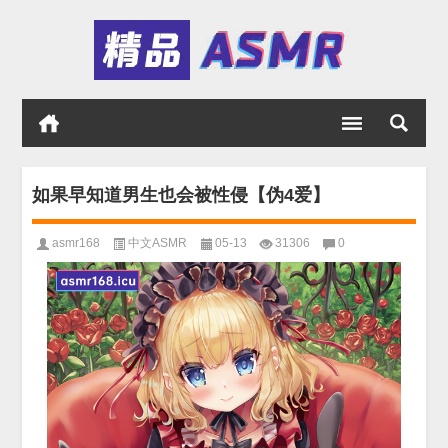
如果早知道男生也会被性侵【伪4爱】
asmr168
中文ASMR
05-13
31306
0