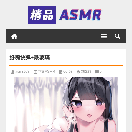
好嘴快弹+敲玻璃
asmr168
中文ASMR
06-08
39223
0