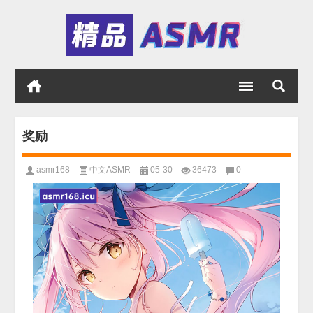
奖励
asmr168
中文ASMR
05-30
36473
0