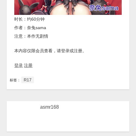
时长：约60分钟
作者：奈兔sama
注意：本作无剧情
本内容仅限会员查看，请登录或注册。
登录
注册
R17
标签：
asmr168