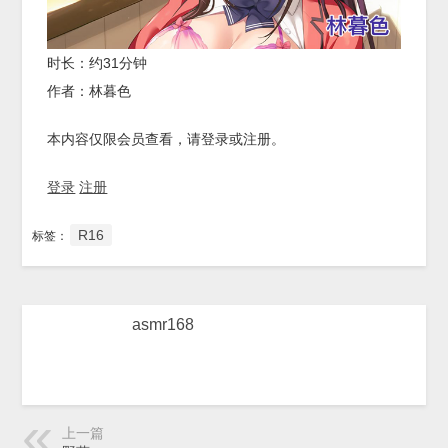
时长：约31分钟
作者：林暮色
本内容仅限会员查看，请登录或注册。
登录
注册
R16
标签：
asmr168
上一篇