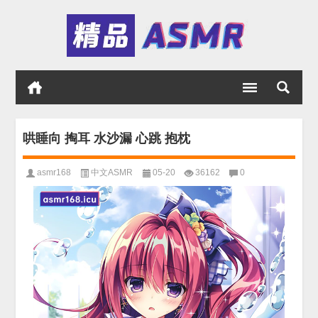
哄睡向 掏耳 水沙漏 心跳 抱枕
asmr168
中文ASMR
05-20
36162
0