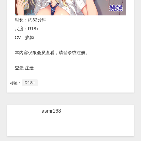
时长：约32分钟
尺度：R18+
CV：娆娆
本内容仅限会员查看，请登录或注册。
登录
注册
R18+
标签：
asmr168