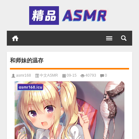
和师妹的温存
asmr168
中文ASMR
09-15
40793
0