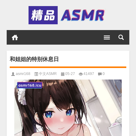
和姐姐的特别休息日
asmr168
中文ASMR
05-27
41497
0