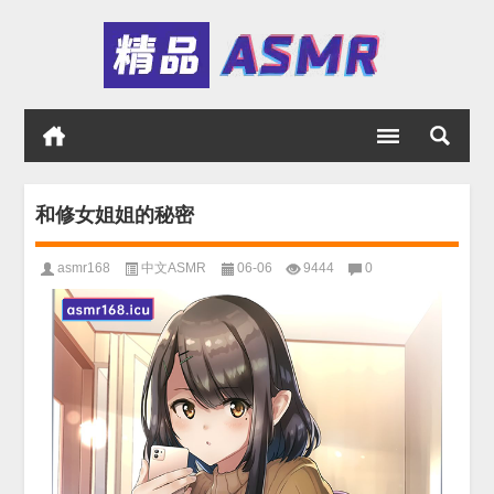
和修女姐姐的秘密
asmr168
中文ASMR
06-06
9444
0