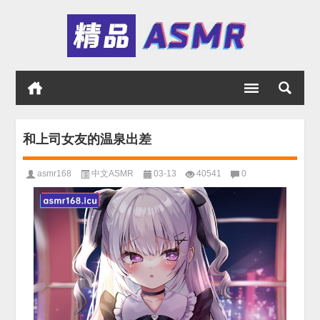
和上司女友的温泉出差
asmr168
中文ASMR
03-13
40541
0