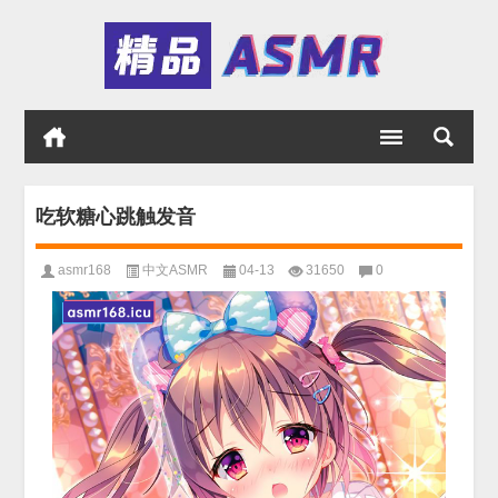
吃软糖心跳触发音
asmr168
中文ASMR
04-13
31650
0