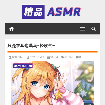
只是在耳边噶乌~轻吹气~
asmr168
中文ASMR
05-23
34203
0