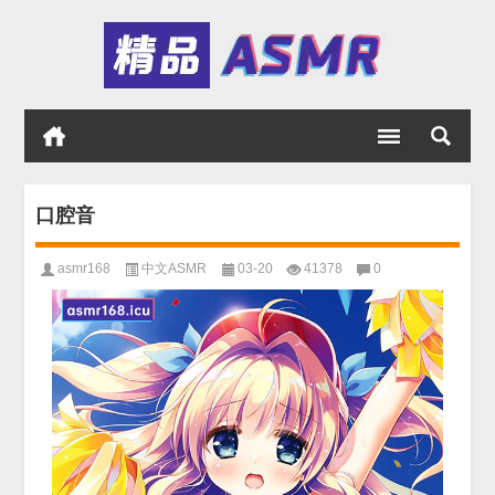
口腔音
asmr168
中文ASMR
03-20
41378
0