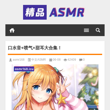
口水音+喷气+甜耳大合集！
asmr168
中文ASMR
06-08
42409
0