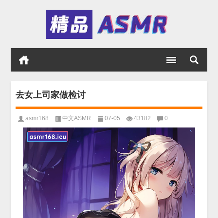
去女上司家做检讨
asmr168
中文ASMR
07-05
43182
0