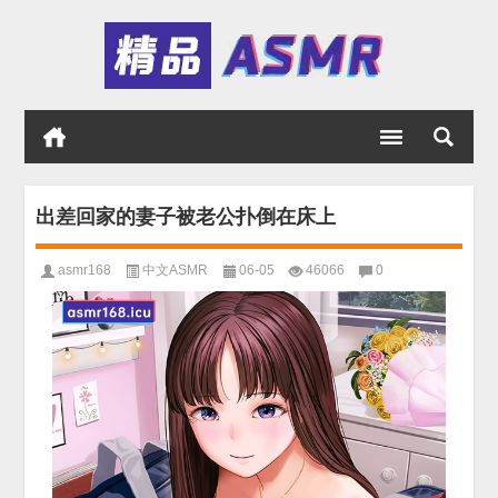
出差回家的妻子被老公扑倒在床上
asmr168
中文ASMR
06-05
46066
0