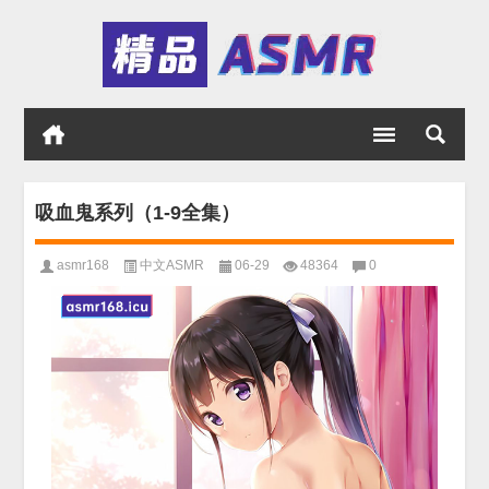
吸血鬼系列（1-9全集）
asmr168
中文ASMR
06-29
48364
0