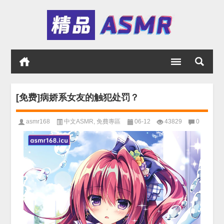
[免费]病娇系女友的触犯处罚？
asmr168
中文ASMR
,
免費專區
06-12
43829
0