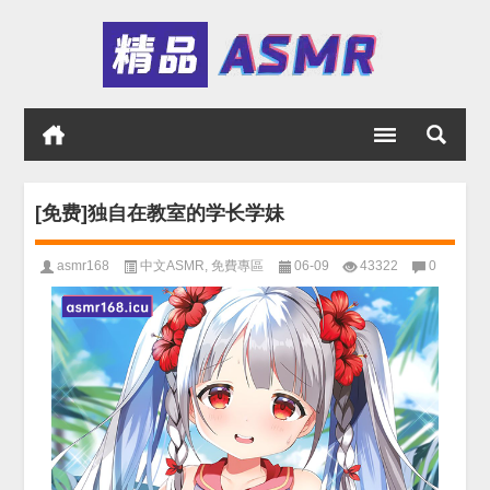
[免费]独自在教室的学长学妹
asmr168
中文ASMR
,
免費專區
06-09
43322
0