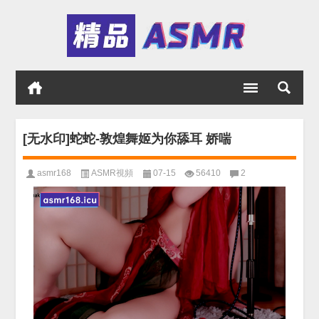
[无水印]蛇蛇-敦煌舞姬为你舔耳 娇喘
asmr168
ASMR視頻
07-15
56410
2