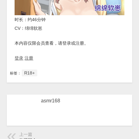
时长：约46分钟
CV：绵绵软崽
本内容仅限会员查看，请登录或注册。
登录
注册
R18+
标签：
asmr168
上一篇