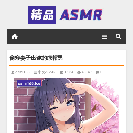
偷窥妻子出诡的绿帽男
asmr168
中文ASMR
07-24
46147
0