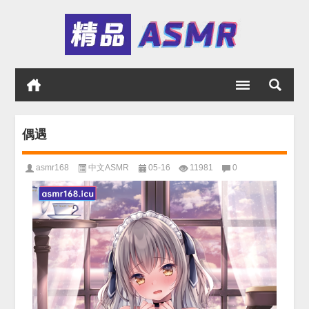
偶遇
asmr168
中文ASMR
05-16
11981
0