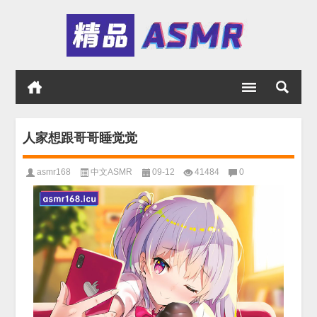
人家想跟哥哥睡觉觉
asmr168
中文ASMR
09-12
41484
0