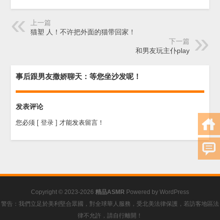
上一篇
猫塑 人！不许把外面的猫带回家！
下一篇
和男友玩主仆play
事后跟男友撒娇聊天：等您坐沙发呢！
发表评论
您必须
[ 登录 ]
才能发表留言！
Copyright © 2023-2026
精品ASMR
Powered by
WordPress
警告：我們立足於美利堅合眾國，對全球華人服務，受北美法律保護，若訪客地區法
律不允許，請自行離開！