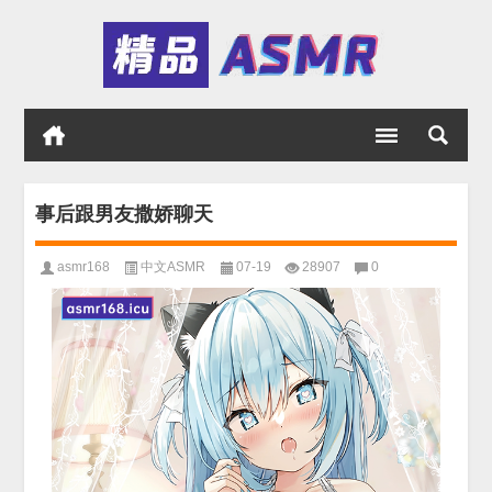
事后跟男友撒娇聊天
asmr168
中文ASMR
07-19
28907
0