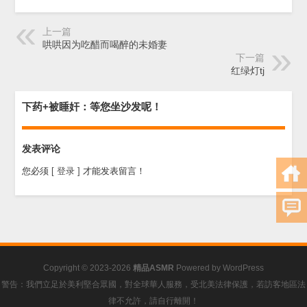
上一篇
哄哄因为吃醋而喝醉的未婚妻
下一篇
红绿灯tj
下药+被睡奸：等您坐沙发呢！
发表评论
您必须
[ 登录 ]
才能发表留言！
Copyright © 2023-2026
精品ASMR
Powered by
WordPress
警告：我們立足於美利堅合眾國，對全球華人服務，受北美法律保護，若訪客地區法
律不允許，請自行離開！