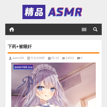
下药+被睡奸
asmr168
中文ASMR
05-10
14522
0