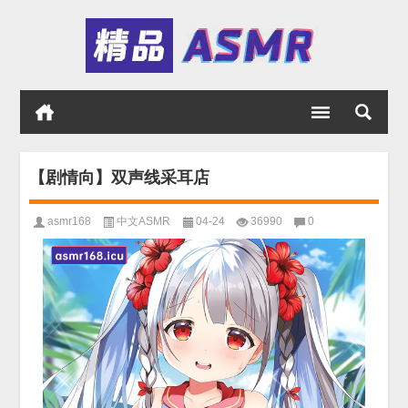
【剧情向】双声线采耳店
asmr168
中文ASMR
04-24
36990
0