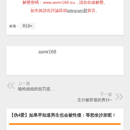
解壓密碼：www.asmr168.icu，請勿在線解壓。
如失效請在評論區或
telegram群
留言。
R18+
标签：
asmr168
上一篇
输给姐姐的惩罚是…
下一篇
主仆被辞退的男仆~
【伪4爱】如果早知道男生也会被性侵：等您坐沙发呢！